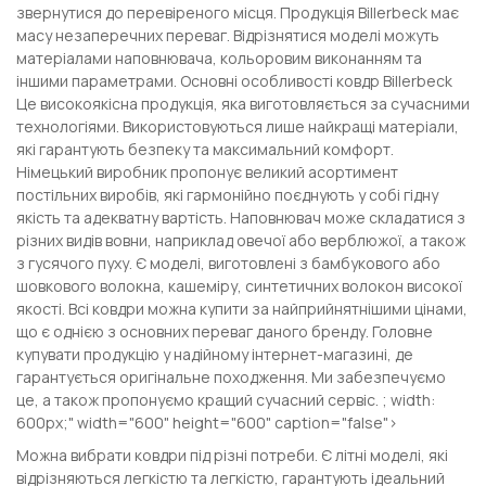
звернутися до перевіреного місця. Продукція Billerbeck має
масу незаперечних переваг. Відрізнятися моделі можуть
матеріалами наповнювача, кольоровим виконанням та
іншими параметрами. Основні особливості ковдр Billerbeck
Це високоякісна продукція, яка виготовляється за сучасними
технологіями. Використовуються лише найкращі матеріали,
які гарантують безпеку та максимальний комфорт.
Німецький виробник пропонує великий асортимент
постільних виробів, які гармонійно поєднують у собі гідну
якість та адекватну вартість. Наповнювач може складатися з
різних видів вовни, наприклад овечої або верблюжої, а також
з гусячого пуху. Є моделі, виготовлені з бамбукового або
шовкового волокна, кашеміру, синтетичних волокон високої
якості. Всі ковдри можна купити за найприйнятнішими цінами,
що є однією з основних переваг даного бренду. Головне
купувати продукцію у надійному інтернет-магазині, де
гарантується оригінальне походження. Ми забезпечуємо
це, а також пропонуємо кращий сучасний сервіс. ; width:
600px;" width="600" height="600" caption="false">
Можна вибрати ковдри під різні потреби. Є літні моделі, які
відрізняються легкістю та легкістю, гарантують ідеальний