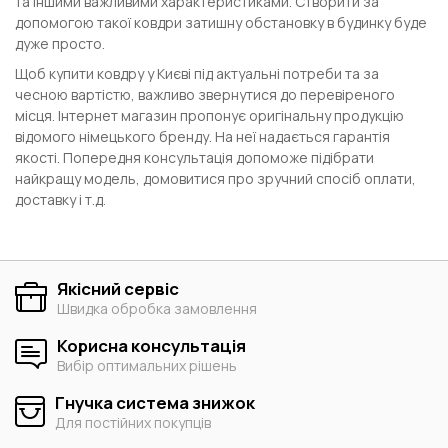
та іншими важливими характеристиками. Створити за
допомогою такої ковдри затишну обстановку в будинку буде
дуже просто.
Щоб купити ковдру у Києві під актуальні потреби та за
чесною вартістю, важливо звернутися до перевіреного
місця. Інтернет магазин пропонує оригінальну продукцію
відомого німецького бренду. На неї надається гарантія
якості. Попередня консультація допоможе підібрати
найкращу модель, домовитися про зручний спосіб оплати,
доставку і т.д.
Якісний сервіс
Швидка обробка замовлення
Корисна консультація
Вибір оптимальних рішень
Гнучка система знижок
Для постійних покупців