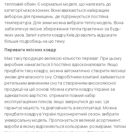
тепловий обмін. Є нормальні моделі, що належать до
категорії міжсезонних. Вони вважаються найкращим
вибором для приміщень, де підтримується постійна
температура. Для зими можна вибрати теплу модель. Вона
забезпечує якісне збереження тепла практично за будь-
яких умов. Запит купити ковдру Київ дозволить відшукати
більше подробиць на цю тему.
Переваги якісних ковдр
Має таку продукцію великою кількістю переваг. При цьому
виробник намагається її постійно вдосконалювати. Якщо
придбати таку ковдру, можна автоматично створити якісніші
умови для власного сну. Співробітники компанії займаються
ретельним вивченням сну та створенням високоякісної
продукції на цій основі. Можна купити ковдру України за
адекватною вартістю, отримати повний набір
експлуатаційних плюсів, якщо звернутися до нас. Це
гарантує міцність та довговічність в експлуатації. Можна
придбати ковдру в Україні під конкретний сезон, вибрати
універсальну модель. Пропонується великий асортимент,
вироби в якому відрізняються кольорами, розмірами, типом