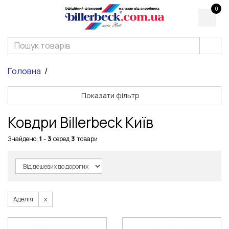
0
Головна
Показати фільтр
Ковдри Billerbeck Київ
Знайдено:
1
-
3
серед
3
товари
Аделія